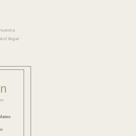
 nuestra
cil llegar
ón
pm
Mateo
ón