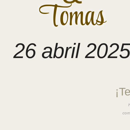
Tomas
26 abril 202
¡T
com