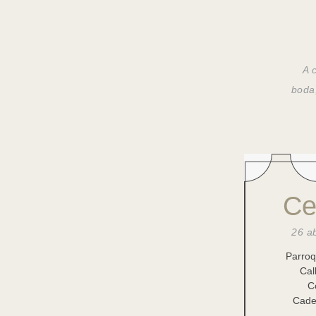
A 
boda
Ce
26 ab
Parroq
Cal
C
Cade