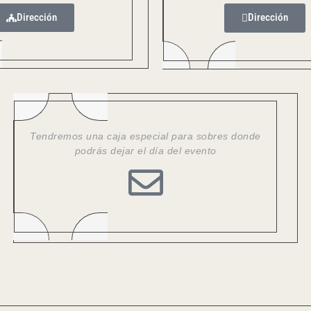
Dirección
Dirección
Tendremos una caja especial para sobres donde
podrás dejar el día del evento