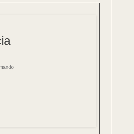
ia
irmando